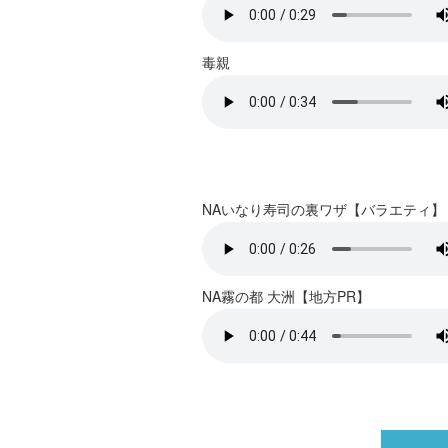
毒親
NAいなり寿司の裏ワザ【バラエティ】
NA霧の都 大洲【地方PR】