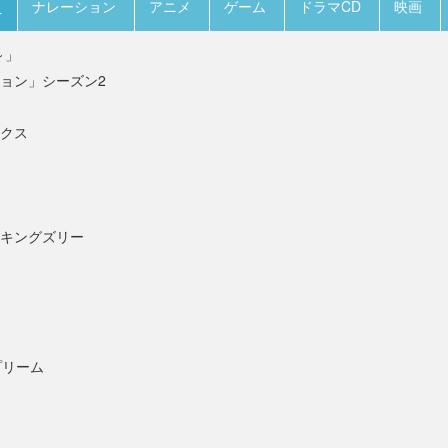
え
ナレーション
アニメ
ゲーム
ドラマCD
映画
～」
ョン」シーズン2
クス
キングズリー
プリーム