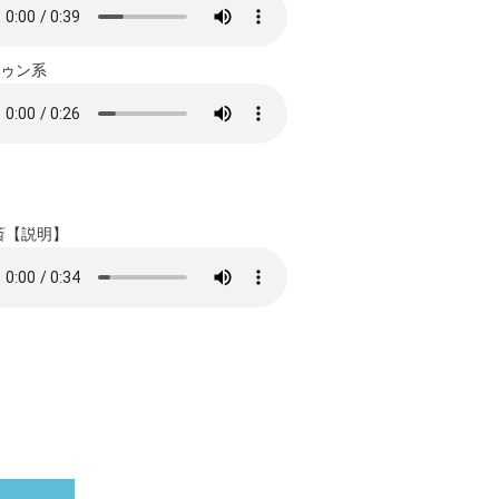
ゥン系
斎【説明】