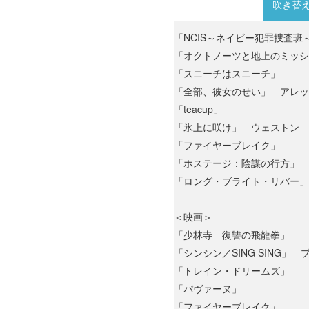
吹き替
「NCIS～ネイビー犯罪捜査班
「オクトノーツと地上のミッシ
「スニーチはスニーチ」
「全部、彼女のせい」 アレッ
「teacup」
「氷上に咲け」 ウェストン
「ファイヤーブレイク」
「ホステージ：陰謀の行方」 
「ロング・ブライト・リバー」
＜映画＞
「少林寺 復讐の飛龍拳」
「シンシン／SING SING」 
「トレイン・ドリームズ」
「パヴァーヌ」
「ファイヤーブレイク」